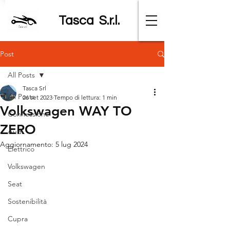
Tasca S.r.l.
Post
All Posts
Tasca Srl
All Posts
26 set 2023
Tempo di lettura: 1 min
Volkswagen WAY TO
Connessione
ZERO
Audi
Aggiornamento:
5 lug 2024
Elettrico
Volkswagen
Seat
Sostenibilità
Cupra