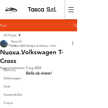
Tasca S.r.l.
Post
All Posts
Tasca Srl
All Posts
11 mar 2024
Tempo di lettura: 1 min
Nuova Volkswagen T-
Connessione
Cross
Audi
Aggiornamento:
5 lug 2024
Elettrico
Bella da vivere!
Volkswagen
Seat
Sostenibilità
Cupra