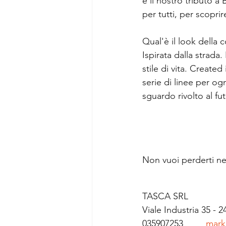
è il nostro tributo a
per tutti, per scoprir
Qual'è il look della 
Ispirata dalla strada.
stile di vita. Created
serie di linee per ogn
sguardo rivolto al fu
Non vuoi perderti nes
TASCA SRL
Viale Industria 35 -
035907253         
marke