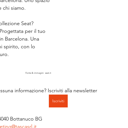
 Barcellona. Uno spazio 
e chi siamo.
collezione Seat?
 Progettata per il tuo 
 in Barcelona. Una 
i spirito, con lo 
turo.
Fonte & immagini:  seat.it
suna informazione? Iscriviti alla newsletter 
Iscriviti
 24040 Bottanuco BG
ting@tascasrl.it