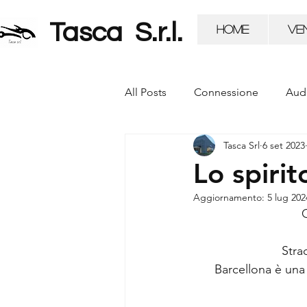
Tasca S.r.l.
Home
VE
All Posts
Connessione
Aud
Tasca Srl
6 set 2023
Accessori Originali
Volksw
Lo spirit
Aggiornamento:
5 lug 202
Q
Stra
Barcellona è una 