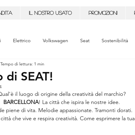
NDITA
Il nostro usato
PROMOZIONI
i
Elettrico
Volkswagen
Seat
Sostenibilità
Tempo di lettura: 1 min
agen Veicoli Commerciali
Sport
Service
o di SEAT!
4
ual'è il luogo di origine della creatività del marchio?
BARCELLONA
! La città che ispira le nostre idee.
de piene di vita. Melodie appassionate. Tramonti dorati. 
città che vive e respira creatività. Come esprimere la tua 